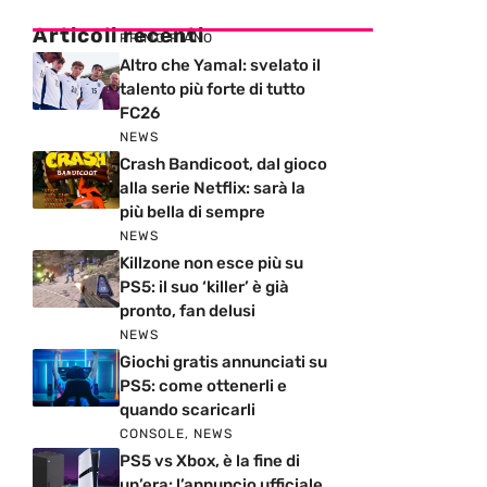
Articoli recenti
PRIMO PIANO
Altro che Yamal: svelato il
talento più forte di tutto
FC26
NEWS
Crash Bandicoot, dal gioco
alla serie Netflix: sarà la
più bella di sempre
NEWS
Killzone non esce più su
PS5: il suo ‘killer’ è già
pronto, fan delusi
NEWS
Giochi gratis annunciati su
PS5: come ottenerli e
quando scaricarli
CONSOLE
,
NEWS
PS5 vs Xbox, è la fine di
un’era: l’annuncio ufficiale