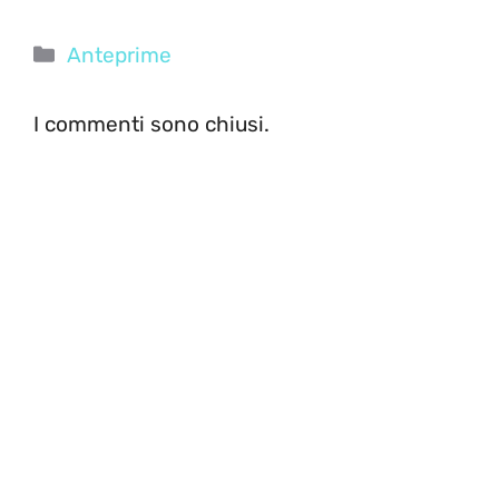
Categorie
Anteprime
I commenti sono chiusi.