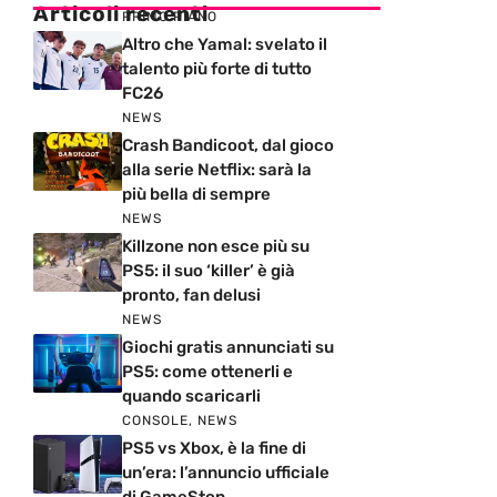
Articoli recenti
PRIMO PIANO
Altro che Yamal: svelato il
talento più forte di tutto
FC26
NEWS
Crash Bandicoot, dal gioco
alla serie Netflix: sarà la
più bella di sempre
NEWS
Killzone non esce più su
PS5: il suo ‘killer’ è già
pronto, fan delusi
NEWS
Giochi gratis annunciati su
PS5: come ottenerli e
quando scaricarli
CONSOLE
,
NEWS
PS5 vs Xbox, è la fine di
un’era: l’annuncio ufficiale
di GameStop