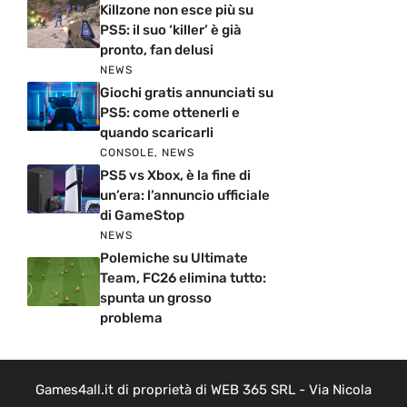
Killzone non esce più su
PS5: il suo ‘killer’ è già
pronto, fan delusi
NEWS
Giochi gratis annunciati su
PS5: come ottenerli e
quando scaricarli
CONSOLE
,
NEWS
PS5 vs Xbox, è la fine di
un’era: l’annuncio ufficiale
di GameStop
NEWS
Polemiche su Ultimate
Team, FC26 elimina tutto:
spunta un grosso
problema
Games4all.it di proprietà di WEB 365 SRL - Via Nicola