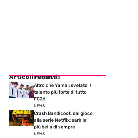
Articoli recenti
PRIMO PIANO
Altro che Yamal: svelato il
talento più forte di tutto
FC26
NEWS
Crash Bandicoot, dal gioco
alla serie Netflix: sarà la
più bella di sempre
NEWS