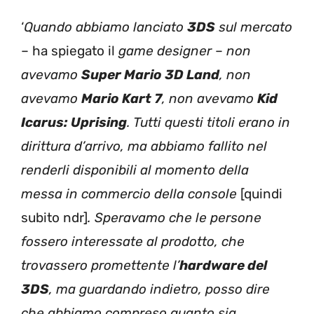
‘
Quando abbiamo lanciato
3DS
sul mercato
– ha spiegato il
game designer
–
non
avevamo
Super Mario 3D Land
, non
avevamo
Mario Kart 7
, non avevamo
Kid
Icarus: Uprising
. Tutti questi titoli erano in
dirittura d’arrivo, ma abbiamo fallito nel
renderli disponibili al momento della
messa in commercio della console
[quindi
subito ndr]
. Speravamo che le persone
fossero interessate al prodotto, che
trovassero promettente l’
hardware del
3DS
, ma guardando indietro, posso dire
che abbiamo compreso quanto sia