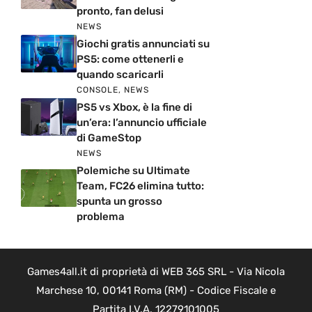
pronto, fan delusi
NEWS
Giochi gratis annunciati su
PS5: come ottenerli e
quando scaricarli
CONSOLE
,
NEWS
PS5 vs Xbox, è la fine di
un’era: l’annuncio ufficiale
di GameStop
NEWS
Polemiche su Ultimate
Team, FC26 elimina tutto:
spunta un grosso
problema
Games4all.it di proprietà di WEB 365 SRL - Via Nicola
Marchese 10, 00141 Roma (RM) - Codice Fiscale e
Partita I.V.A. 12279101005