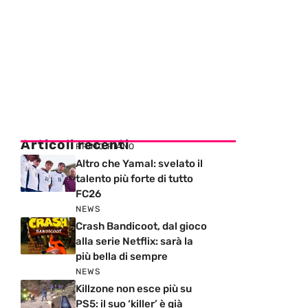
Articoli recenti
PRIMO PIANO
Altro che Yamal: svelato il
talento più forte di tutto
FC26
NEWS
Crash Bandicoot, dal gioco
alla serie Netflix: sarà la
più bella di sempre
NEWS
Killzone non esce più su
PS5: il suo ‘killer’ è già