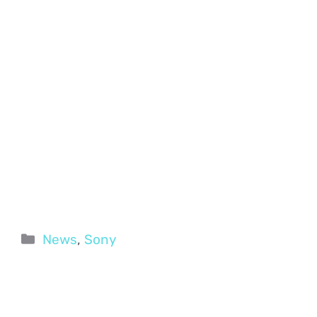
Categorie
News
,
Sony