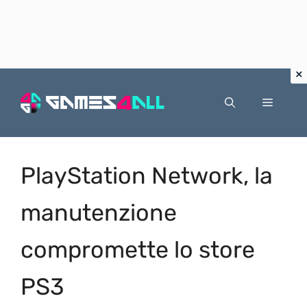
Vai
al
Menu
contenuto
PlayStation Network, la
manutenzione
compromette lo store
PS3