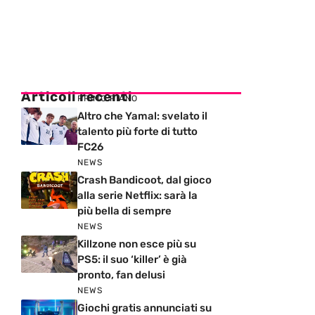
Articoli recenti
PRIMO PIANO
Altro che Yamal: svelato il
talento più forte di tutto
FC26
NEWS
Crash Bandicoot, dal gioco
alla serie Netflix: sarà la
più bella di sempre
NEWS
Killzone non esce più su
PS5: il suo ‘killer’ è già
pronto, fan delusi
NEWS
Giochi gratis annunciati su