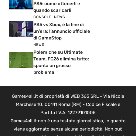
PS5: come ottenerli e
quando scaricarli
CONSOLE
,
NEWS
PS5 vs Xbox, è la fine di
un’era: l’annuncio ufficiale
di GameStop
NEWS
Polemiche su Ultimate
Team, FC26 elimina tutto:
spunta un grosso
problema
Games4all.it di proprietà di WEB 365 SRL - Via Nicola
Marchese 10, 00141 Roma (RM) - Codice Fiscale e
Partita I.V.A. 12279101005
Games4all.it non è una testata giornalistica, in quanto
viene aggiornato senza alcuna periodicità. Non può