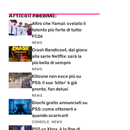
Articoli recenti
PRIMO PIANO
Altro che Yamal: svelato il
talento più forte di tutto
FC26
NEWS
Crash Bandicoot, dal gioco
alla serie Netflix: sarà la
più bella di sempre
NEWS
Killzone non esce più su
PS5: il suo ‘killer’ è già
pronto, fan delusi
NEWS
Giochi gratis annunciati su
PS5: come ottenerli e
quando scaricarli
CONSOLE
,
NEWS
PS5 vs Xbox, è la fine di