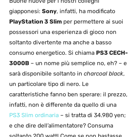
Buone nuove per i nostri colleghi
giapponesi:
Sony
, infatti, ha modificato
PlayStation 3 Slim
per permettere ai suoi
possessori una esperienza di gioco non
soltanto divertente ma anche a basso
consumo energetico. Si chiama
PS3 CECH-
3000B
– un nome più semplice no, eh? – e
sarà disponibile soltanto in
charcoal black
,
un particolare tipo di nero. Le
caratteristiche fanno ben sperare: il prezzo,
infatti, non è differente da quello di una
PS3 Slim ordinaria
– si tratta di 34.980 yen;
e che dire dell’alimentatore? Consuma
soltanto 200 watt! Come se non bastasse,