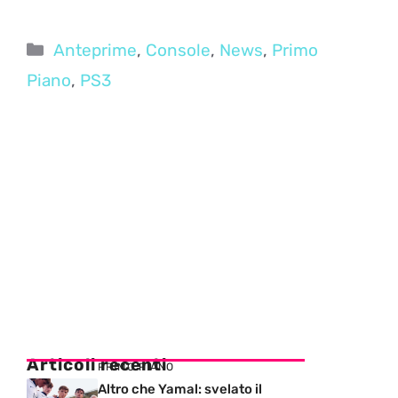
Categorie
Anteprime
,
Console
,
News
,
Primo
Piano
,
PS3
Articoli recenti
PRIMO PIANO
Altro che Yamal: svelato il