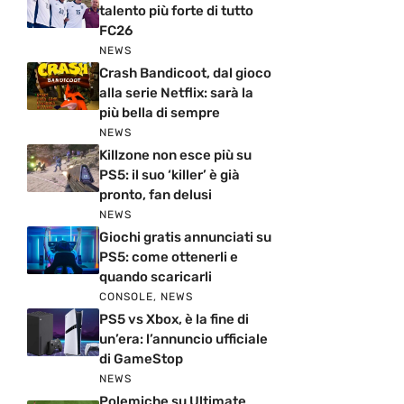
talento più forte di tutto
FC26
NEWS
Crash Bandicoot, dal gioco
alla serie Netflix: sarà la
più bella di sempre
NEWS
Killzone non esce più su
PS5: il suo ‘killer’ è già
pronto, fan delusi
NEWS
Giochi gratis annunciati su
PS5: come ottenerli e
quando scaricarli
CONSOLE
,
NEWS
PS5 vs Xbox, è la fine di
un’era: l’annuncio ufficiale
di GameStop
NEWS
Polemiche su Ultimate