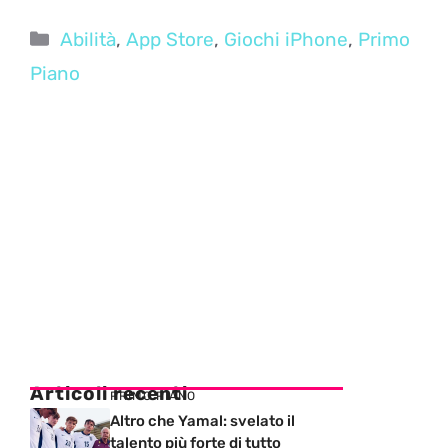
Categorie
Abilità
,
App Store
,
Giochi iPhone
,
Primo
Piano
Articoli recenti
PRIMO PIANO
Altro che Yamal: svelato il
talento più forte di tutto