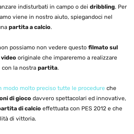
vanzare indisturbati in campo o dei
dribbling
. Per
iamo viene in nostro aiuto, spiegandoci nel
 una
partita a calcio
.
on possiamo non vedere questo
filmato sul
o
video
originale che impareremo a realizzare
e con la nostra
partita
.
n modo molto preciso tutte le procedure
che
oni di gioco
davvero spettacolari ed innovative,
artita di calcio
effettuata con PES 2012 e che
tà di vittoria.