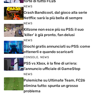
forte di tutto FC26
NEWS
Crash Bandicoot, dal gioco alla serie
Netflix: sarà la più bella di sempre
NEWS
Killzone non esce più su PS5: il suo
‘killer’ è già pronto, fan delusi
NEWS
Giochi gratis annunciati su PS5: come
ottenerli e quando scaricarli
CONSOLE
,
NEWS
PS5 vs Xbox, è la fine di un’era:
l’annuncio ufficiale di GameStop
NEWS
Polemiche su Ultimate Team, FC26
elimina tutto: spunta un grosso
problema