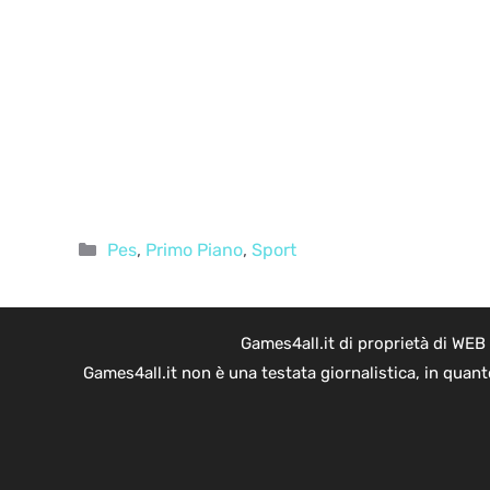
Categorie
Pes
,
Primo Piano
,
Sport
Games4all.it di proprietà di WEB
Games4all.it non è una testata giornalistica, in quan