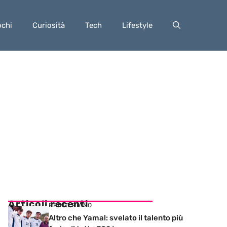
ochi
Curiosità
Tech
Lifestyle
Articoli recenti
PRIMO PIANO
Altro che Yamal: svelato il talento più