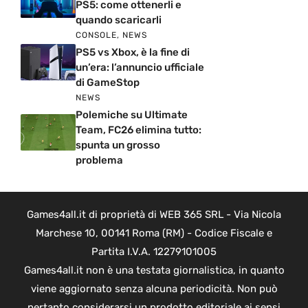
PS5: come ottenerli e
quando scaricarli
CONSOLE
,
NEWS
PS5 vs Xbox, è la fine di
un’era: l’annuncio ufficiale
di GameStop
NEWS
Polemiche su Ultimate
Team, FC26 elimina tutto:
spunta un grosso
problema
Games4all.it di proprietà di WEB 365 SRL - Via Nicola
Marchese 10, 00141 Roma (RM) - Codice Fiscale e
Partita I.V.A. 12279101005
Games4all.it non è una testata giornalistica, in quanto
viene aggiornato senza alcuna periodicità. Non può
pertanto considerarsi un prodotto editoriale ai sensi