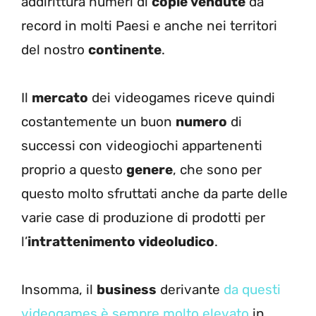
addirittura numeri di
copie vendute
da
record in molti Paesi e anche nei territori
del nostro
continente
.
Il
mercato
dei videogames riceve quindi
costantemente un buon
numero
di
successi con videogiochi appartenenti
proprio a questo
genere
, che sono per
questo molto sfruttati anche da parte delle
varie case di produzione di prodotti per
l’
intrattenimento videoludico
.
Insomma, il
business
derivante
da questi
videogames è sempre molto elevato
in