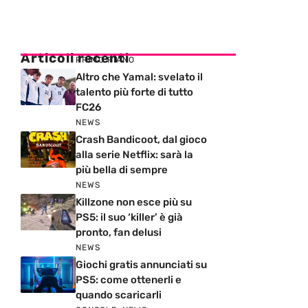
Articoli recenti
PRIMO PIANO
Altro che Yamal: svelato il
talento più forte di tutto
FC26
NEWS
Crash Bandicoot, dal gioco
alla serie Netflix: sarà la
più bella di sempre
NEWS
Killzone non esce più su
PS5: il suo ‘killer’ è già
pronto, fan delusi
NEWS
Giochi gratis annunciati su
PS5: come ottenerli e
quando scaricarli