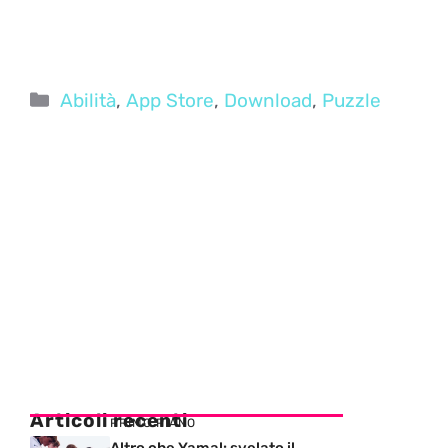
Categorie
Abilità
,
App Store
,
Download
,
Puzzle
Articoli recenti
PRIMO PIANO
Altro che Yamal: svelato il