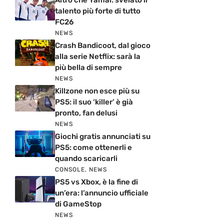
talento più forte di tutto
FC26
NEWS
Crash Bandicoot, dal gioco
alla serie Netflix: sarà la
più bella di sempre
NEWS
Killzone non esce più su
PS5: il suo ‘killer’ è già
pronto, fan delusi
NEWS
Giochi gratis annunciati su
PS5: come ottenerli e
quando scaricarli
CONSOLE
,
NEWS
PS5 vs Xbox, è la fine di
un’era: l’annuncio ufficiale
di GameStop
NEWS