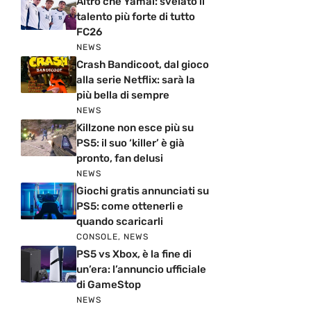
Altro che Yamal: svelato il
talento più forte di tutto
FC26
NEWS
Crash Bandicoot, dal gioco
alla serie Netflix: sarà la
più bella di sempre
NEWS
Killzone non esce più su
PS5: il suo ‘killer’ è già
pronto, fan delusi
NEWS
Giochi gratis annunciati su
PS5: come ottenerli e
quando scaricarli
CONSOLE
,
NEWS
PS5 vs Xbox, è la fine di
un’era: l’annuncio ufficiale
di GameStop
NEWS