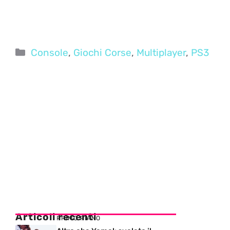
Categorie
Console
,
Giochi Corse
,
Multiplayer
,
PS3
Articoli recenti
PRIMO PIANO