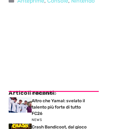
Anteprime
,
Console
,
Nintendo
Articoli recenti
PRIMO PIANO
Altro che Yamal: svelato il
talento più forte di tutto
FC26
NEWS
Crash Bandicoot, dal gioco