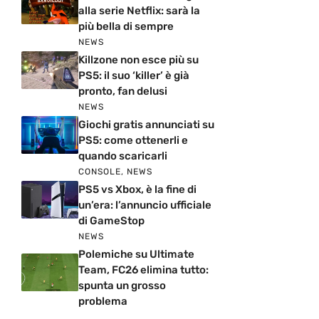
alla serie Netflix: sarà la
più bella di sempre
NEWS
Killzone non esce più su
PS5: il suo ‘killer’ è già
pronto, fan delusi
NEWS
Giochi gratis annunciati su
PS5: come ottenerli e
quando scaricarli
CONSOLE
,
NEWS
PS5 vs Xbox, è la fine di
un’era: l’annuncio ufficiale
di GameStop
NEWS
Polemiche su Ultimate
Team, FC26 elimina tutto:
spunta un grosso
problema