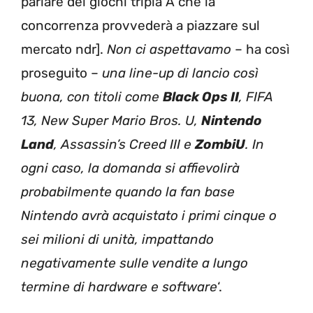
parlare dei giochi tripla A che la
concorrenza provvederà a piazzare sul
mercato ndr].
Non ci aspettavamo
– ha così
proseguito –
una line-up di lancio così
buona, con titoli come
Black Ops II
, FIFA
13, New Super Mario Bros. U,
Nintendo
Land
, Assassin’s Creed III e
ZombiU
. In
ogni caso, la domanda si affievolirà
probabilmente quando la fan base
Nintendo avrà acquistato i primi cinque o
sei milioni di unità, impattando
negativamente sulle vendite a lungo
termine di hardware e software
‘.