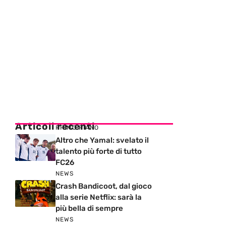
Articoli recenti
PRIMO PIANO
Altro che Yamal: svelato il
talento più forte di tutto
FC26
NEWS
Crash Bandicoot, dal gioco
alla serie Netflix: sarà la
più bella di sempre
NEWS