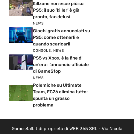
Killzone non esce più su
PS5: il suo ‘killer’ è già
pronto, fan delusi
NEWS
Giochi gratis annunciati su
PS5: come ottenerli e
quando scaricarli
CONSOLE
,
NEWS
PS5 vs Xbox, è la fine di
un’era: l’annuncio ufficiale
di GameStop
NEWS
Polemiche su Ultimate
Team, FC26 elimina tutto:
spunta un grosso
problema
Games4all.it di proprietà di WEB 365 SRL - Via Nicola