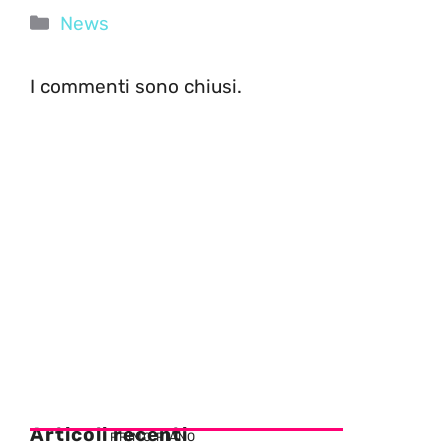
Categorie
News
I commenti sono chiusi.
Articoli recenti
PRIMO PIANO