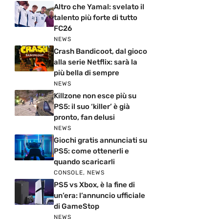
Altro che Yamal: svelato il
talento più forte di tutto
FC26
NEWS
Crash Bandicoot, dal gioco
alla serie Netflix: sarà la
più bella di sempre
NEWS
Killzone non esce più su
PS5: il suo ‘killer’ è già
pronto, fan delusi
NEWS
Giochi gratis annunciati su
PS5: come ottenerli e
quando scaricarli
CONSOLE
,
NEWS
PS5 vs Xbox, è la fine di
un’era: l’annuncio ufficiale
di GameStop
NEWS