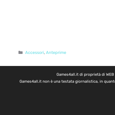
Categorie
Accessori
,
Anteprime
Games4all.it di proprietà di WEB
Games4all.it non è una testata giornalistica, in quan