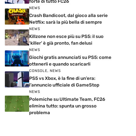
forte di tutto FC26
NEWS
Crash Bandicoot, dal gioco alla serie
Netflix: sarà la più bella di sempre
NEWS
Killzone non esce più su PS5: il suo
‘killer’ è già pronto, fan delusi
NEWS
Giochi gratis annunciati su PS5: come
ottenerli e quando scaricarli
CONSOLE
,
NEWS
PS5 vs Xbox, è la fine di un’era:
l’annuncio ufficiale di GameStop
NEWS
Polemiche su Ultimate Team, FC26
elimina tutto: spunta un grosso
problema