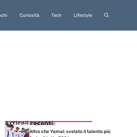
ochi
Curiosità
Tech
Lifestyle
Articoli recenti
PRIMO PIANO
Altro che Yamal: svelato il talento più