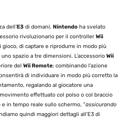
a dell’
E3
di domani,
Nintendo
ha svelato
ccessorio rivoluzionario per il controller
Wii
 di gioco, di captare e riprodurre in modo più
n uno spazio a tre dimensioni.
L’accessorio
Wii
eriore del
Wii Remote
; combinando l’azione
onsentirà di individuare in modo più corretto la
ientamento, regalando al giocatore una
o movimento effettuato col polso o col braccio
 e in tempo reale sullo schermo, “
assicurando
endiamo quindi maggiori dettagli all’E3 di