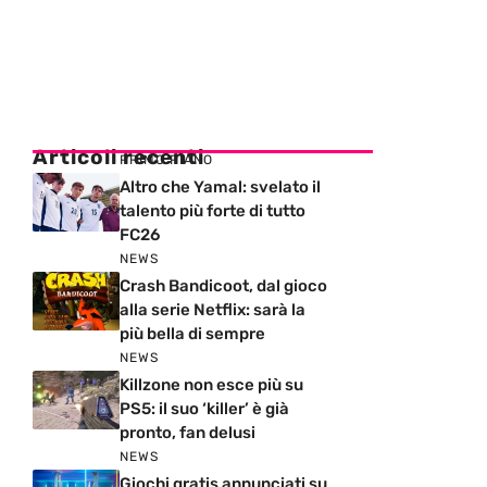
Articoli recenti
PRIMO PIANO
Altro che Yamal: svelato il
talento più forte di tutto
FC26
NEWS
Crash Bandicoot, dal gioco
alla serie Netflix: sarà la
più bella di sempre
NEWS
Killzone non esce più su
PS5: il suo ‘killer’ è già
pronto, fan delusi
NEWS
Giochi gratis annunciati su