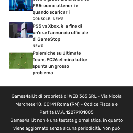
PS5: come ottenerli e
quando scaricarli
CONSOLE
,
NEWS
PS5 vs Xbox, è la fine di
un’era: l’annuncio ufficiale
di GameStop
NEWS
Polemiche su Ultimate
Team, FC26 elimina tutto:
spunta un grosso
problema
Games4all.it di proprietà di WEB 365 SRL - Via Nicola
Marchese 10, 00141 Roma (RM) - Codice Fiscale e
Partita I.V.A. 12279101005
Games4all.it non è una testata giornalistica, in quanto
viene aggiornato senza alcuna periodicità. Non può