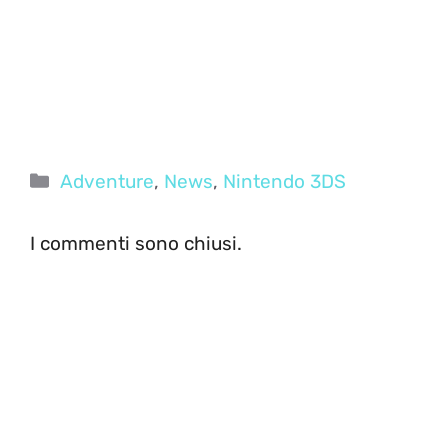
Categorie
Adventure
,
News
,
Nintendo 3DS
I commenti sono chiusi.