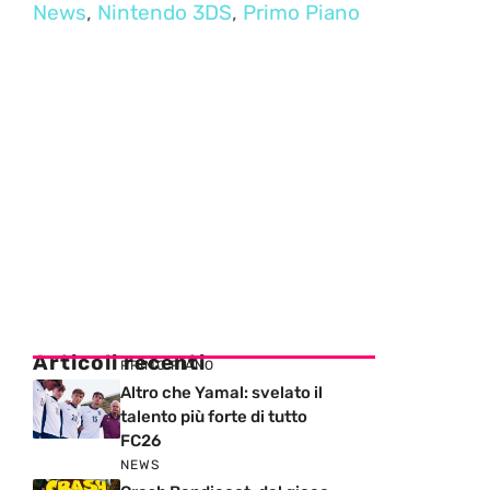
News
,
Nintendo 3DS
,
Primo Piano
Articoli recenti
PRIMO PIANO
Altro che Yamal: svelato il
talento più forte di tutto
FC26
NEWS