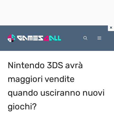
Vai
al
Menu
contenuto
Nintendo 3DS avrà
maggiori vendite
quando usciranno nuovi
giochi?