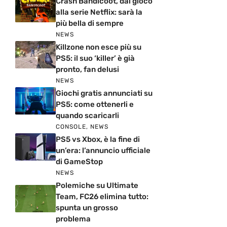
Crash Bandicoot, dal gioco
alla serie Netflix: sarà la
più bella di sempre
NEWS
Killzone non esce più su
PS5: il suo ‘killer’ è già
pronto, fan delusi
NEWS
Giochi gratis annunciati su
PS5: come ottenerli e
quando scaricarli
CONSOLE
,
NEWS
PS5 vs Xbox, è la fine di
un’era: l’annuncio ufficiale
di GameStop
NEWS
Polemiche su Ultimate
Team, FC26 elimina tutto:
spunta un grosso
problema