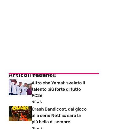
Articoli recenti
PRIMO PIANO
Altro che Yamal: svelato il
talento più forte di tutto
FC26
NEWS
Crash Bandicoot, dal gioco
alla serie Netflix: sarà la
più bella di sempre
NEWS