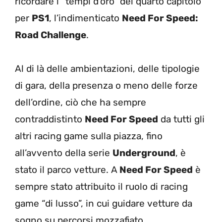
ricordare i “tempi d’oro” del quarto capitolo
per
PS1
, l’indimenticato
Need For Speed:
Road Challenge
.
Al di là delle ambientazioni, delle tipologie
di gara, della presenza o meno delle forze
dell’ordine, ciò che ha sempre
contraddistinto
Need For Speed
da tutti gli
altri racing game sulla piazza, fino
all’avvento della serie
Underground
, è
stato il parco vetture. A
Need For Speed
è
sempre stato attribuito il ruolo di racing
game “di lusso”, in cui guidare vetture da
sogno su percorsi mozzafiato.