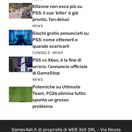
Killzone non esce più su
PS5: il suo ‘killer’ è già
pronto, fan delusi
NEWS
Giochi gratis annunciati su
PS5: come ottenerli e
quando scaricarli
CONSOLE
,
NEWS
PS5 vs Xbox, è la fine di
un’era: l’annuncio ufficiale
di GameStop
NEWS
Polemiche su Ultimate
Team, FC26 elimina tutto:
spunta un grosso
problema
Games4all.it di proprietà di WEB 365 SRL - Via Nicola