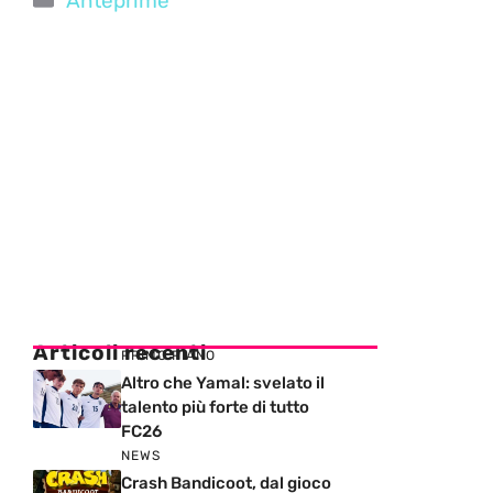
Anteprime
Articoli recenti
PRIMO PIANO
Altro che Yamal: svelato il
talento più forte di tutto
FC26
NEWS
Crash Bandicoot, dal gioco