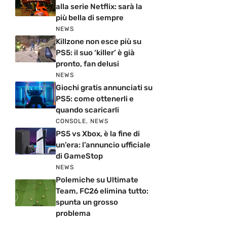
alla serie Netflix: sarà la
più bella di sempre
NEWS
Killzone non esce più su
PS5: il suo ‘killer’ è già
pronto, fan delusi
NEWS
Giochi gratis annunciati su
PS5: come ottenerli e
quando scaricarli
CONSOLE
,
NEWS
PS5 vs Xbox, è la fine di
un’era: l’annuncio ufficiale
di GameStop
NEWS
Polemiche su Ultimate
Team, FC26 elimina tutto:
spunta un grosso
problema