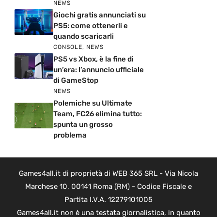
NEWS
Giochi gratis annunciati su
PS5: come ottenerli e
quando scaricarli
CONSOLE
,
NEWS
PS5 vs Xbox, è la fine di
un’era: l’annuncio ufficiale
di GameStop
NEWS
Polemiche su Ultimate
Team, FC26 elimina tutto:
spunta un grosso
problema
Games4all.it di proprietà di WEB 365 SRL - Via Nicola
Marchese 10, 00141 Roma (RM) - Codice Fiscale e
Partita I.V.A. 12279101005
Games4all.it non è una testata giornalistica, in quanto