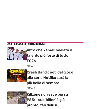
Articoli recenti
PRIMO PIANO
Altro che Yamal: svelato il
talento più forte di tutto
FC26
NEWS
Crash Bandicoot, dal gioco
alla serie Netflix: sarà la
più bella di sempre
NEWS
Killzone non esce più su
PS5: il suo ‘killer’ è già
pronto, fan delusi