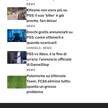
NEWS
Killzone non esce più su
PS5: il suo ‘killer’ è già
pronto, fan delusi
NEWS
Giochi gratis annunciati su
PS5: come ottenerli e
quando scaricarli
CONSOLE
,
NEWS
PS5 vs Xbox, è la fine di
un’era: l’annuncio ufficiale
di GameStop
NEWS
Polemiche su Ultimate
Team, FC26 elimina tutto:
spunta un grosso
problema