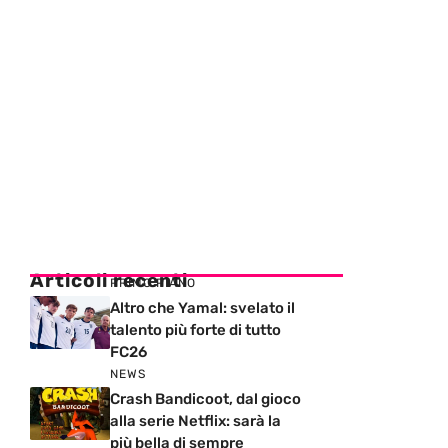
Articoli recenti
PRIMO PIANO
Altro che Yamal: svelato il
talento più forte di tutto
FC26
NEWS
Crash Bandicoot, dal gioco
alla serie Netflix: sarà la
più bella di sempre