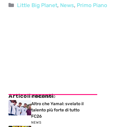
Categorie
Little Big Planet
,
News
,
Primo Piano
Articoli recenti
PRIMO PIANO
Altro che Yamal: svelato il
talento più forte di tutto
FC26
NEWS