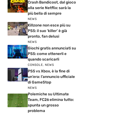
Crash Bandicoot, dal gioco
alla serie Netflix: sarà la
più bella di sempre
NEWS
Killzone non esce più su
PS5: il suo ‘killer’ è già
pronto, fan delusi
NEWS
Giochi gratis annunciati su
PS5: come ottenerli e
quando scaricarli
CONSOLE
,
NEWS
PS5 vs Xbox, è la fine di
un’era: l’annuncio ufficiale
di GameStop
NEWS
Polemiche su Ultimate
Team, FC26 elimina tutto:
spunta un grosso
problema