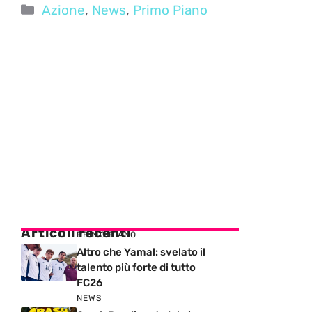
Categorie
Azione
,
News
,
Primo Piano
Articoli recenti
PRIMO PIANO
Altro che Yamal: svelato il
talento più forte di tutto
FC26
NEWS