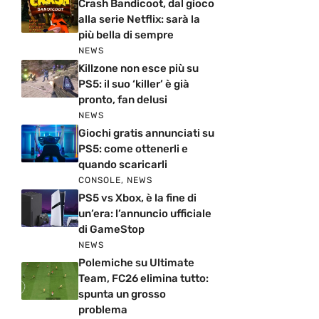
Crash Bandicoot, dal gioco
alla serie Netflix: sarà la
più bella di sempre
NEWS
Killzone non esce più su
PS5: il suo ‘killer’ è già
pronto, fan delusi
NEWS
Giochi gratis annunciati su
PS5: come ottenerli e
quando scaricarli
CONSOLE
,
NEWS
PS5 vs Xbox, è la fine di
un’era: l’annuncio ufficiale
di GameStop
NEWS
Polemiche su Ultimate
Team, FC26 elimina tutto:
spunta un grosso
problema