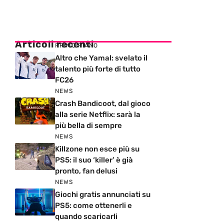
Articoli recenti
PRIMO PIANO
Altro che Yamal: svelato il
talento più forte di tutto
FC26
NEWS
Crash Bandicoot, dal gioco
alla serie Netflix: sarà la
più bella di sempre
NEWS
Killzone non esce più su
PS5: il suo ‘killer’ è già
pronto, fan delusi
NEWS
Giochi gratis annunciati su
PS5: come ottenerli e
quando scaricarli