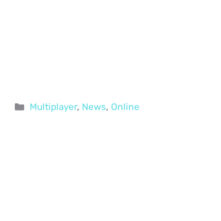
Categorie
Multiplayer
,
News
,
Online