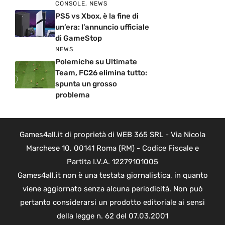
CONSOLE
,
NEWS
PS5 vs Xbox, è la fine di
un’era: l’annuncio ufficiale
di GameStop
NEWS
Polemiche su Ultimate
Team, FC26 elimina tutto:
spunta un grosso
problema
Games4all.it di proprietà di WEB 365 SRL - Via Nicola
Marchese 10, 00141 Roma (RM) - Codice Fiscale e
Partita I.V.A. 12279101005
Games4all.it non è una testata giornalistica, in quanto
viene aggiornato senza alcuna periodicità. Non può
pertanto considerarsi un prodotto editoriale ai sensi
della legge n. 62 del 07.03.2001