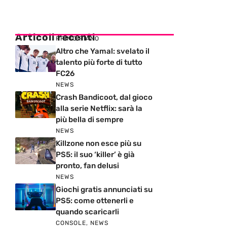
Articoli recenti
PRIMO PIANO
Altro che Yamal: svelato il
talento più forte di tutto
FC26
NEWS
Crash Bandicoot, dal gioco
alla serie Netflix: sarà la
più bella di sempre
NEWS
Killzone non esce più su
PS5: il suo ‘killer’ è già
pronto, fan delusi
NEWS
Giochi gratis annunciati su
PS5: come ottenerli e
quando scaricarli
CONSOLE
,
NEWS