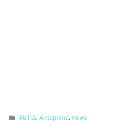
Categorie
Abilità
,
Anteprime
,
News