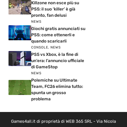
Killzone non esce più su
PS5: il suo ‘killer’ è già
pronto, fan delusi
NEWS
Giochi gratis annunciati su
PS5: come ottenerli e
quando scaricarli
CONSOLE
,
NEWS
PS5 vs Xbox, è la fine di
un’era: l’annuncio ufficiale
di GameStop
NEWS
Polemiche su Ultimate
Team, FC26 elimina tutto:
spunta un grosso
problema
Games4all.it di proprietà di WEB 365 SRL - Via Nicola