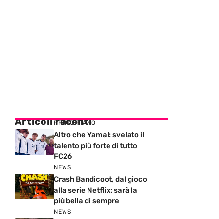
Articoli recenti
PRIMO PIANO
Altro che Yamal: svelato il
talento più forte di tutto
FC26
NEWS
Crash Bandicoot, dal gioco
alla serie Netflix: sarà la
più bella di sempre
NEWS