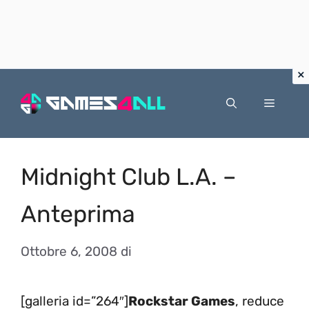
Vai
al
Menu
contenuto
Midnight Club L.A. –
Anteprima
Ottobre 6, 2008
di
[galleria id=”264″]
Rockstar Games
, reduce