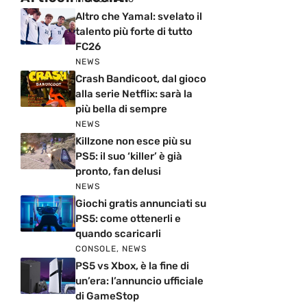
Altro che Yamal: svelato il
talento più forte di tutto
FC26
NEWS
Crash Bandicoot, dal gioco
alla serie Netflix: sarà la
più bella di sempre
NEWS
Killzone non esce più su
PS5: il suo ‘killer’ è già
pronto, fan delusi
NEWS
Giochi gratis annunciati su
PS5: come ottenerli e
quando scaricarli
CONSOLE
,
NEWS
PS5 vs Xbox, è la fine di
un’era: l’annuncio ufficiale
di GameStop