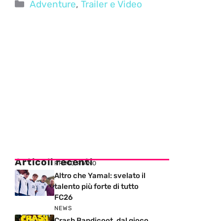
Categorie
Adventure
,
Trailer e Video
Articoli recenti
PRIMO PIANO
Altro che Yamal: svelato il
talento più forte di tutto
FC26
NEWS
Crash Bandicoot, dal gioco