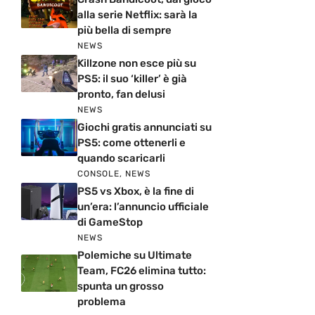
alla serie Netflix: sarà la
più bella di sempre
NEWS
Killzone non esce più su
PS5: il suo ‘killer’ è già
pronto, fan delusi
NEWS
Giochi gratis annunciati su
PS5: come ottenerli e
quando scaricarli
CONSOLE
,
NEWS
PS5 vs Xbox, è la fine di
un’era: l’annuncio ufficiale
di GameStop
NEWS
Polemiche su Ultimate
Team, FC26 elimina tutto:
spunta un grosso
problema