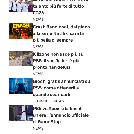
talento più forte di tutto
FC26
NEWS
Crash Bandicoot, dal gioco
alla serie Netflix: sarà la
più bella di sempre
NEWS
Killzone non esce più su
PS5: il suo ‘killer’ è già
pronto, fan delusi
NEWS
Giochi gratis annunciati su
PS5: come ottenerli e
quando scaricarli
CONSOLE
,
NEWS
PS5 vs Xbox, è la fine di
un’era: l’annuncio ufficiale
di GameStop
NEWS