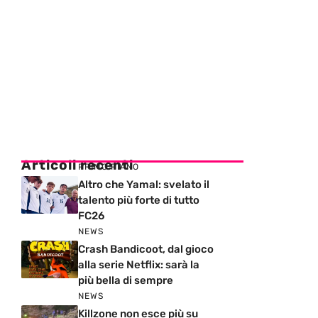
Articoli recenti
PRIMO PIANO
Altro che Yamal: svelato il
talento più forte di tutto
FC26
NEWS
Crash Bandicoot, dal gioco
alla serie Netflix: sarà la
più bella di sempre
NEWS
Killzone non esce più su