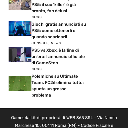
PS5: il suo ‘killer’ è già
pronto, fan delusi
NEWS
Giochi gratis annunciati su
PS5: come ottenerli e
quando scaricarli
CONSOLE
,
NEWS
PS5 vs Xbox, è la fine di
un’era: l’annuncio ufficiale
di GameStop
NEWS
Polemiche su Ultimate
Team, FC26 elimina tutto:
spunta un grosso
problema
Games4all.it di proprietà di WEB 365 SRL - Via Nicola
Marchese 10, 00141 Roma (RM) - Codice Fiscale e