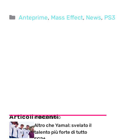
Categorie
Anteprime
,
Mass Effect
,
News
,
PS3
Articoli recenti
PRIMO PIANO
Altro che Yamal: svelato il
talento più forte di tutto