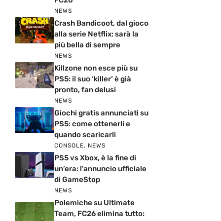
FC26
NEWS
Crash Bandicoot, dal gioco
alla serie Netflix: sarà la
più bella di sempre
NEWS
Killzone non esce più su
PS5: il suo ‘killer’ è già
pronto, fan delusi
NEWS
Giochi gratis annunciati su
PS5: come ottenerli e
quando scaricarli
CONSOLE
,
NEWS
PS5 vs Xbox, è la fine di
un’era: l’annuncio ufficiale
di GameStop
NEWS
Polemiche su Ultimate
Team, FC26 elimina tutto: