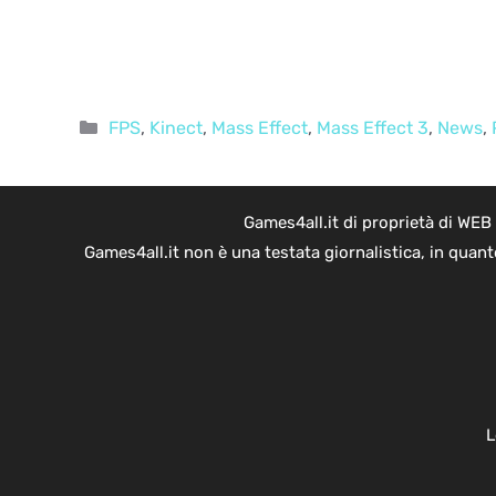
Categorie
FPS
,
Kinect
,
Mass Effect
,
Mass Effect 3
,
News
,
Games4all.it di proprietà di WEB
Games4all.it non è una testata giornalistica, in quan
L