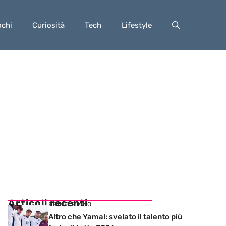
ochi
Curiosità
Tech
Lifestyle
Articoli recenti
PRIMO PIANO
Altro che Yamal: svelato il talento più