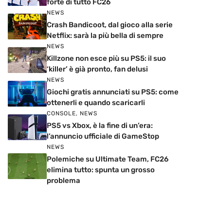
forte di tutto FC26
NEWS
Crash Bandicoot, dal gioco alla serie
Netflix: sarà la più bella di sempre
NEWS
Killzone non esce più su PS5: il suo
‘killer’ è già pronto, fan delusi
NEWS
Giochi gratis annunciati su PS5: come
ottenerli e quando scaricarli
CONSOLE
,
NEWS
PS5 vs Xbox, è la fine di un’era:
l’annuncio ufficiale di GameStop
NEWS
Polemiche su Ultimate Team, FC26
elimina tutto: spunta un grosso
problema