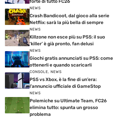
forte di tutto FC26
NEWS
Crash Bandicoot, dal gioco alla serie
Netflix: sarà la più bella di sempre
NEWS
Killzone non esce più su PS5: il suo
‘killer’ è già pronto, fan delusi
NEWS
Giochi gratis annunciati su PS5: come
ottenerli e quando scaricarli
CONSOLE
,
NEWS
PS5 vs Xbox, è la fine di un’era:
l’annuncio ufficiale di GameStop
NEWS
Polemiche su Ultimate Team, FC26
elimina tutto: spunta un grosso
problema