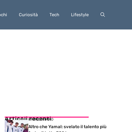
ochi
Curiosità
Tech
Lifestyle
Articoli recenti
PRIMO PIANO
Altro che Yamal: svelato il talento più