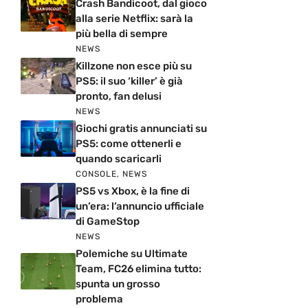
Crash Bandicoot, dal gioco
alla serie Netflix: sarà la
più bella di sempre
NEWS
Killzone non esce più su
PS5: il suo ‘killer’ è già
pronto, fan delusi
NEWS
Giochi gratis annunciati su
PS5: come ottenerli e
quando scaricarli
CONSOLE
,
NEWS
PS5 vs Xbox, è la fine di
un’era: l’annuncio ufficiale
di GameStop
NEWS
Polemiche su Ultimate
Team, FC26 elimina tutto:
spunta un grosso
problema