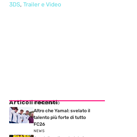
3DS
,
Trailer e Video
Articoli recenti
PRIMO PIANO
Altro che Yamal: svelato il
talento più forte di tutto
FC26
NEWS