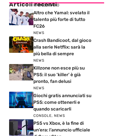
Articoli recenti
PRIMO PIANO
Altro che Yamal: svelato il
talento più forte di tutto
FC26
NEWS
Crash Bandicoot, dal gioco
alla serie Netflix: sarà la
più bella di sempre
NEWS
Killzone non esce più su
PS5: il suo ‘killer’ è già
pronto, fan delusi
NEWS
Giochi gratis annunciati su
PS5: come ottenerli e
quando scaricarli
CONSOLE
,
NEWS
PS5 vs Xbox, è la fine di
un’era: l’annuncio ufficiale