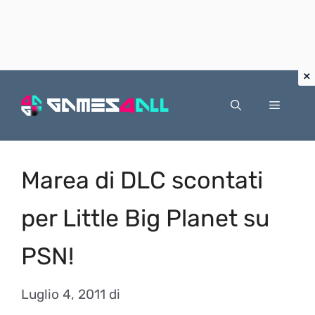
Vai
al
Menu
contenuto
Marea di DLC scontati
per Little Big Planet su
PSN!
Luglio 4, 2011
di