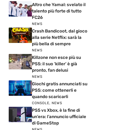
Altro che Yamal: svelato il
talento più forte di tutto
FC26
NEWS
Crash Bandicoot, dal gioco
alla serie Netflix: sarà la
più bella di sempre
NEWS
Killzone non esce più su
PS5: il suo ‘killer’ è già
pronto, fan delusi
NEWS
Giochi gratis annunciati su
PS5: come ottenerli e
quando scaricarli
CONSOLE
,
NEWS
PS5 vs Xbox, è la fine di
un’era: l’annuncio ufficiale
di GameStop
NEWS