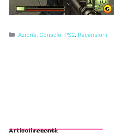
Categorie
Azione
,
Console
,
PS2
,
Recensioni
Articoli recenti
PRIMO PIANO