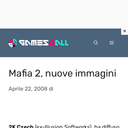
Vai
al
Menu
contenuto
Mafia 2, nuove immagini
Aprile 22, 2008
di
2K Czech
(ex-Illusion Softworks), ha diffuso