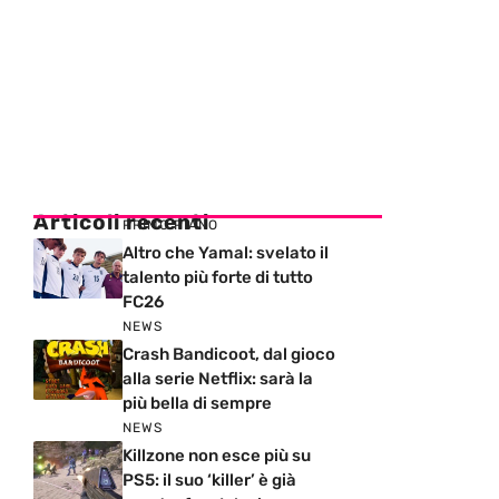
Articoli recenti
PRIMO PIANO
Altro che Yamal: svelato il
talento più forte di tutto
FC26
NEWS
Crash Bandicoot, dal gioco
alla serie Netflix: sarà la
più bella di sempre
NEWS
Killzone non esce più su
PS5: il suo ‘killer’ è già