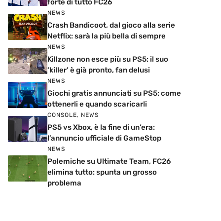
forte di tutto FC26
NEWS
Crash Bandicoot, dal gioco alla serie
Netflix: sarà la più bella di sempre
NEWS
Killzone non esce più su PS5: il suo
‘killer’ è già pronto, fan delusi
NEWS
Giochi gratis annunciati su PS5: come
ottenerli e quando scaricarli
CONSOLE
,
NEWS
PS5 vs Xbox, è la fine di un’era:
l’annuncio ufficiale di GameStop
NEWS
Polemiche su Ultimate Team, FC26
elimina tutto: spunta un grosso
problema