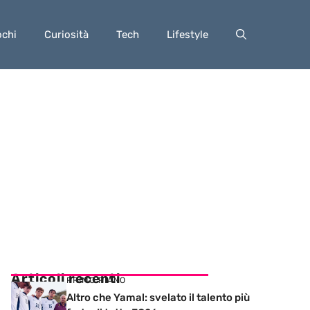
ochi
Curiosità
Tech
Lifestyle
Articoli recenti
PRIMO PIANO
Altro che Yamal: svelato il talento più