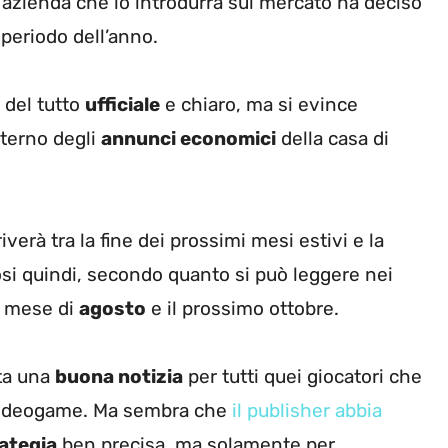
l’azienda che lo introdurrà sul mercato ha deciso
 periodo dell’anno.
 del tutto
ufficiale
e chiaro, ma si evince
nterno degli
annunci economici
della casa di
riverà tra la fine dei prossimi mesi estivi e la
si quindi, secondo quanto si può leggere nei
l mese di
agosto
e il prossimo ottobre.
ta una
buona notizia
per tutti quei giocatori che
 videogame. Ma sembra che
il publisher abbia
ategia
ben precisa, ma solamente per