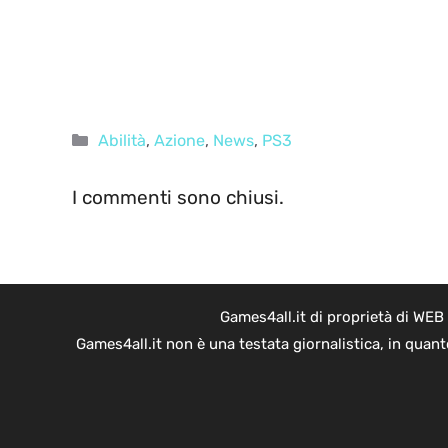
Categorie
Abilità
,
Azione
,
News
,
PS3
I commenti sono chiusi.
Games4all.it di proprietà di WEB
Games4all.it non è una testata giornalistica, in quan