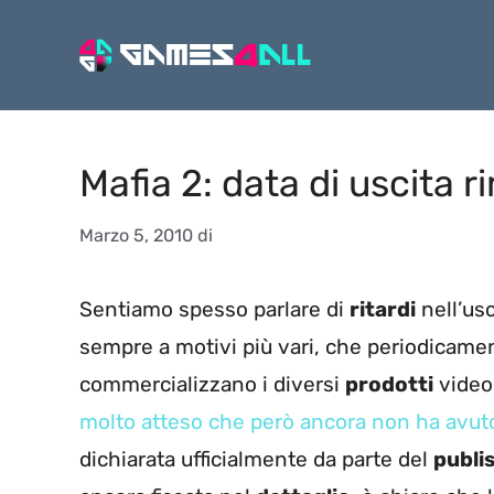
Vai
al
contenuto
Mafia 2: data di uscita 
Marzo 5, 2010
di
Sentiamo spesso parlare di
ritardi
nell’usc
sempre a motivi più vari, che periodicam
commercializzano i diversi
prodotti
videol
molto atteso che però ancora non ha avut
dichiarata ufficialmente da parte del
publi