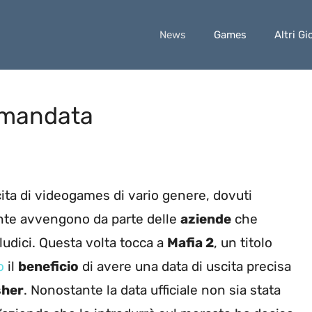
News
Games
Altri Gi
rimandata
ita di videogames di vario genere, dovuti
ente avvengono da parte delle
aziende
che
udici. Questa volta tocca a
Mafia 2
, un titolo
o
il
beneficio
di avere una data di uscita precisa
sher
. Nonostante la data ufficiale non sia stata