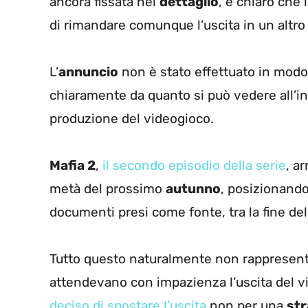
ancora fissata nel
dettaglio
, è chiaro che 
di rimandare comunque l’uscita in un altro
L’
annuncio
non è stato effettuato in modo
chiaramente da quanto si può vedere all’i
produzione del videogioco.
Mafia 2
,
il secondo episodio della serie
, ar
metà del prossimo
autunno
, posizionando
documenti presi come fonte, tra la fine de
Tutto questo naturalmente non rappresen
attendevano con impazienza l’uscita del
deciso di spostare l’uscita
non per una
str