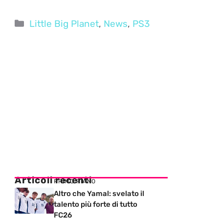
Categorie
Little Big Planet
,
News
,
PS3
Articoli recenti
PRIMO PIANO
Altro che Yamal: svelato il
talento più forte di tutto
FC26