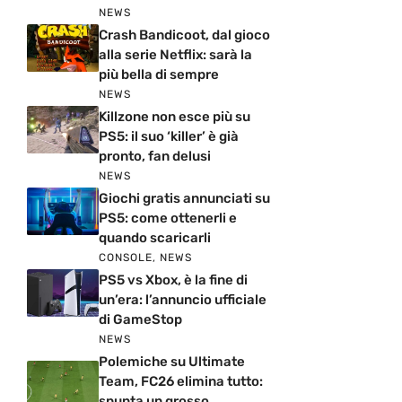
NEWS
Crash Bandicoot, dal gioco
alla serie Netflix: sarà la
più bella di sempre
NEWS
Killzone non esce più su
PS5: il suo ‘killer’ è già
pronto, fan delusi
NEWS
Giochi gratis annunciati su
PS5: come ottenerli e
quando scaricarli
CONSOLE
,
NEWS
PS5 vs Xbox, è la fine di
un’era: l’annuncio ufficiale
di GameStop
NEWS
Polemiche su Ultimate
Team, FC26 elimina tutto:
spunta un grosso