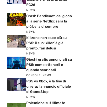
FC26
NEWS
Crash Bandicoot, dal gioco
alla serie Netflix: sarà la
più bella di sempre
NEWS
Killzone non esce più su
PS5: il suo ‘killer’ è già
pronto, fan delusi
NEWS
Giochi gratis annunciati su
PS5: come ottenerli e
quando scaricarli
CONSOLE
,
NEWS
PS5 vs Xbox, è la fine di
un’era: l’annuncio ufficiale
di GameStop
NEWS
Polemiche su Ultimate