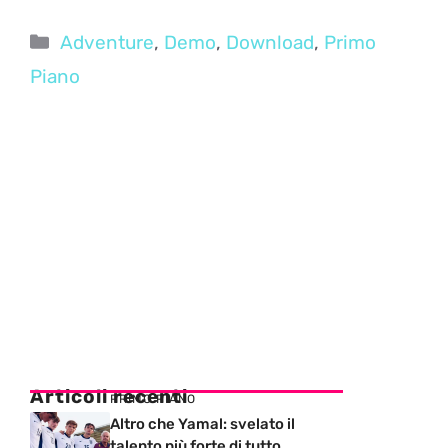
Categorie
Adventure
,
Demo
,
Download
,
Primo
Piano
Articoli recenti
PRIMO PIANO
Altro che Yamal: svelato il
talento più forte di tutto