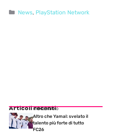
Categorie
News
,
PlayStation Network
Articoli recenti
PRIMO PIANO
Altro che Yamal: svelato il
talento più forte di tutto
FC26