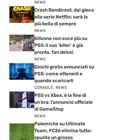
NEWS
Crash Bandicoot, dal gioco
alla serie Netflix: sarà la
più bella di sempre
NEWS
Killzone non esce più su
PS5: il suo ‘killer’ è già
pronto, fan delusi
NEWS
Giochi gratis annunciati su
PS5: come ottenerli e
quando scaricarli
CONSOLE
,
NEWS
PS5 vs Xbox, è la fine di
un’era: l’annuncio ufficiale
di GameStop
NEWS
Polemiche su Ultimate
Team, FC26 elimina tutto:
spunta un grosso