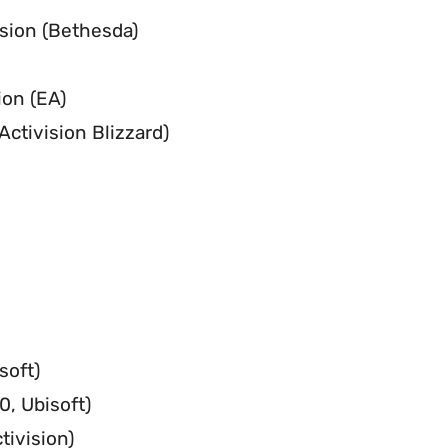
rsion (Bethesda)
ion (EA)
Activision Blizzard)
soft)
0, Ubisoft)
tivision)