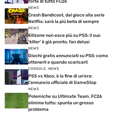
forte di tutto FC26
NEWS
Crash Bandicoot, dal gioco alla serie
Netflix: sarà la più bella di sempre
NEWS
Killzone non esce più su PS5: il suo
‘killer’ è già pronto, fan delusi
NEWS
Giochi gratis annunciati su PS5: come
ottenerli e quando scaricarli
CONSOLE
,
NEWS
PS5 vs Xbox, è la fine di un’era:
l’annuncio ufficiale di GameStop
NEWS
Polemiche su Ultimate Team, FC26
elimina tutto: spunta un grosso
problema