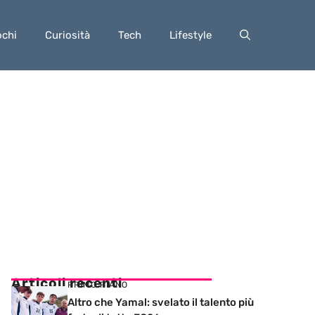
ochi
Curiosità
Tech
Lifestyle
Articoli recenti
PRIMO PIANO
Altro che Yamal: svelato il talento più