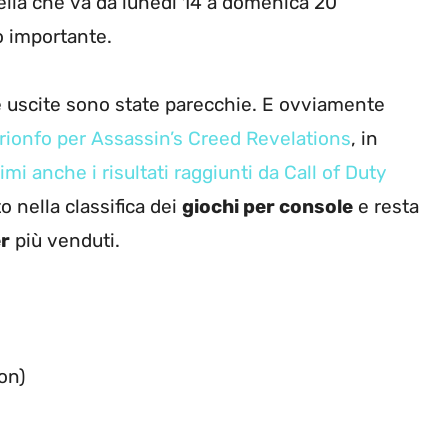
ella che va da lunedì 14 a domenica 20
o importante.
le uscite sono state parecchie. E ovviamente
trionfo per Assassin’s Creed Revelations
, in
imi anche i risultati raggiunti da Call of Duty
to nella classifica dei
giochi per console
e resta
r
più venduti.
on)