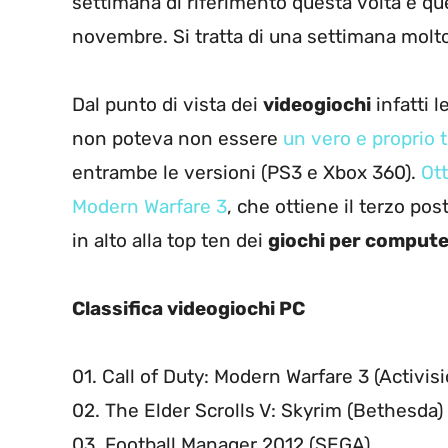
settimana di riferimento questa volta è qu
novembre. Si tratta di una settimana molt
Dal punto di vista dei
videogiochi
infatti 
non poteva non essere
un vero e proprio 
entrambe le versioni (PS3 e Xbox 360).
Ott
Modern Warfare 3
, che ottiene il terzo pos
in alto alla top ten dei
giochi per compute
Classifica videogiochi PC
01. Call of Duty: Modern Warfare 3 (Activisi
02. The Elder Scrolls V: Skyrim (Bethesda)
03. Football Manager 2012 (SEGA)