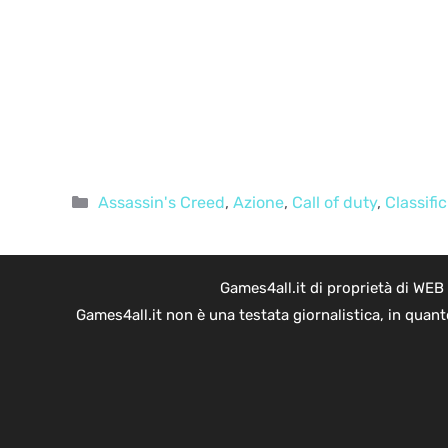
Categorie
Assassin's Creed
,
Azione
,
Call of duty
,
Classif
Games4all.it di proprietà di WEB
Games4all.it non è una testata giornalistica, in quan