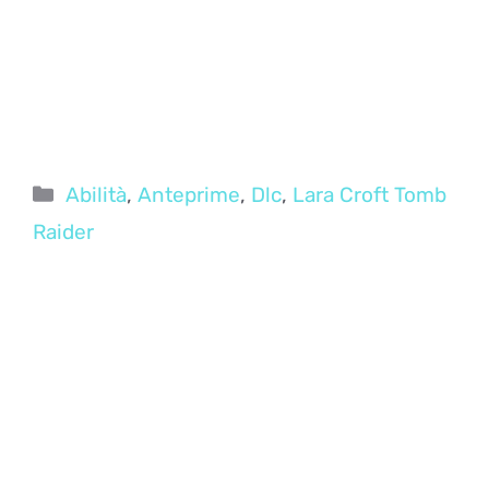
Categorie
Abilità
,
Anteprime
,
Dlc
,
Lara Croft Tomb
Raider