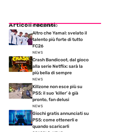
Articoli recenti
PRIMO PIANO
Altro che Yamal: svelato il
talento più forte di tutto
FC26
NEWS
Crash Bandicoot, dal gioco
alla serie Netflix: sarà la
più bella di sempre
NEWS
Killzone non esce più su
PS5: il suo ‘killer’ è già
pronto, fan delusi
NEWS
Giochi gratis annunciati su
PS5: come ottenerli e
quando scaricarli