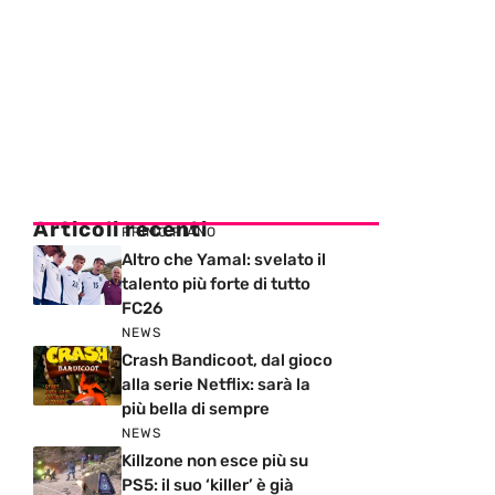
Articoli recenti
PRIMO PIANO
Altro che Yamal: svelato il
talento più forte di tutto
FC26
NEWS
Crash Bandicoot, dal gioco
alla serie Netflix: sarà la
più bella di sempre
NEWS
Killzone non esce più su
PS5: il suo ‘killer’ è già