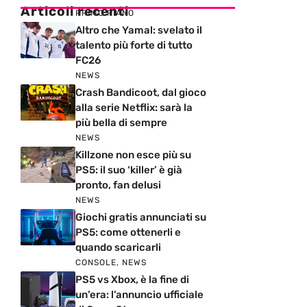
Articoli recenti
PRIMO PIANO
Altro che Yamal: svelato il
talento più forte di tutto
FC26
NEWS
Crash Bandicoot, dal gioco
alla serie Netflix: sarà la
più bella di sempre
NEWS
Killzone non esce più su
PS5: il suo ‘killer’ è già
pronto, fan delusi
NEWS
Giochi gratis annunciati su
PS5: come ottenerli e
quando scaricarli
CONSOLE
,
NEWS
PS5 vs Xbox, è la fine di
un’era: l’annuncio ufficiale