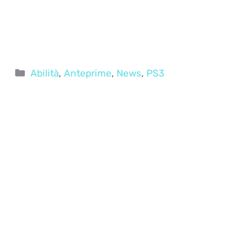
Categorie
Abilità
,
Anteprime
,
News
,
PS3