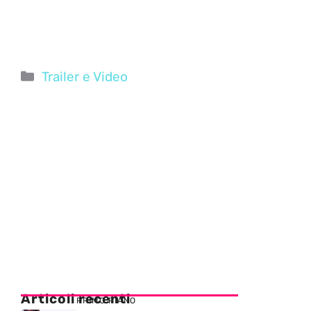
Categorie
Trailer e Video
Articoli recenti
PRIMO PIANO