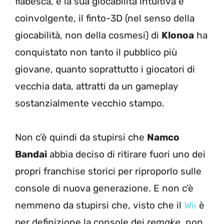
fiabesca, e la sua giocabilità intuitiva e
coinvolgente, il finto-3D (nel senso della
giocabilità, non della cosmesi) di
Klonoa
ha
conquistato non tanto il pubblico più
giovane, quanto soprattutto i giocatori di
vecchia data, attratti da un gameplay
sostanzialmente vecchio stampo.
Non c’è quindi da stupirsi che
Namco
Bandai
abbia deciso di ritirare fuori uno dei
propri franchise storici per riproporlo sulle
console di nuova generazione. E non c’è
nemmeno da stupirsi che, visto che il
Wii
è
per definizione la console dei
remake
, non