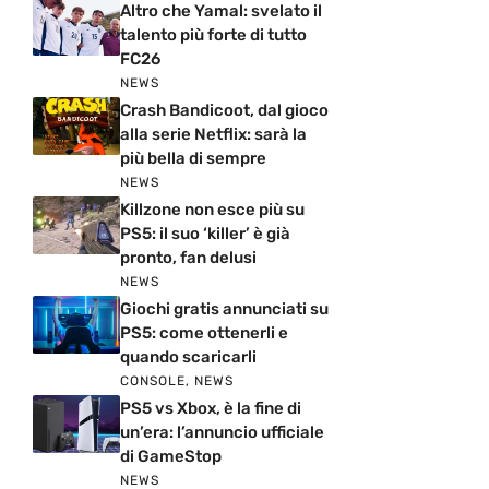
Altro che Yamal: svelato il
talento più forte di tutto
FC26
NEWS
Crash Bandicoot, dal gioco
alla serie Netflix: sarà la
più bella di sempre
NEWS
Killzone non esce più su
PS5: il suo ‘killer’ è già
pronto, fan delusi
NEWS
Giochi gratis annunciati su
PS5: come ottenerli e
quando scaricarli
CONSOLE
,
NEWS
PS5 vs Xbox, è la fine di
un’era: l’annuncio ufficiale
di GameStop
NEWS