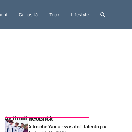
ochi
Curiosità
Tech
Lifestyle
Articoli recenti
PRIMO PIANO
Altro che Yamal: svelato il talento più