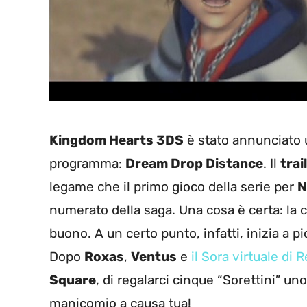
Kingdom Hearts 3DS
è stato annunciato 
programma:
Dream Drop Distance
. Il
trai
legame che il primo gioco della serie per
N
numerato della saga. Una cosa è certa: la 
buono. A un certo punto, infatti, inizia a pi
Dopo
Roxas
,
Ventus
e
il Sora virtuale di
Square
, di regalarci cinque “Sorettini” un
manicomio a causa tua!