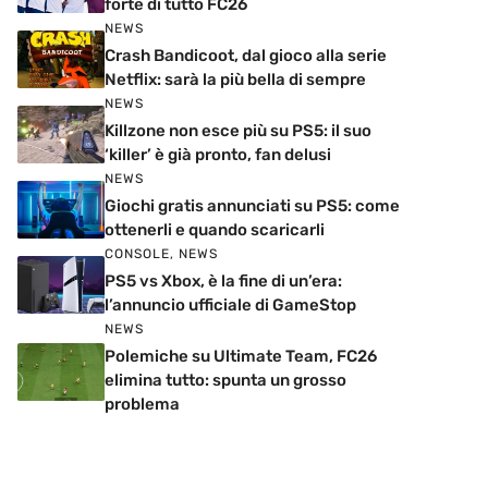
forte di tutto FC26
NEWS
Crash Bandicoot, dal gioco alla serie
Netflix: sarà la più bella di sempre
NEWS
Killzone non esce più su PS5: il suo
‘killer’ è già pronto, fan delusi
NEWS
Giochi gratis annunciati su PS5: come
ottenerli e quando scaricarli
CONSOLE
,
NEWS
PS5 vs Xbox, è la fine di un’era:
l’annuncio ufficiale di GameStop
NEWS
Polemiche su Ultimate Team, FC26
elimina tutto: spunta un grosso
problema